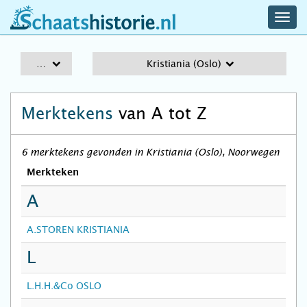
navig
schaatshistorie.nl
men
A-Z
Kristiania (Oslo)
Merktekens
van A tot Z
6 merktekens gevonden in Kristiania (Oslo), Noorwegen
Merkteken
A
A.STOREN KRISTIANIA
L
L.H.H.&Co OSLO