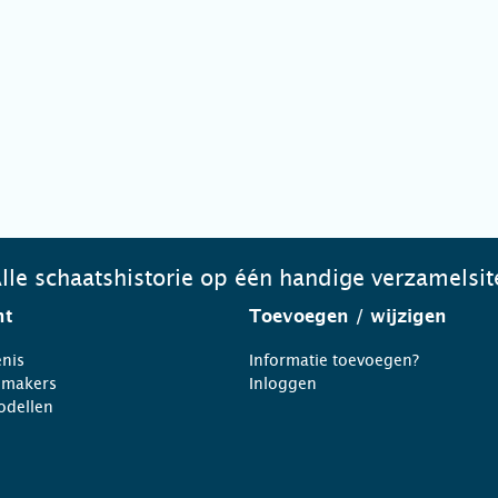
lle schaatshistorie op één handige verzamelsit
ht
Toevoegen
/ wijzigen
nis
Informatie toevoegen?
nmakers
Inloggen
odellen