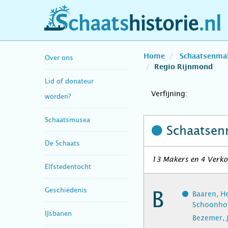
schaatshistorie.nl
Home
Schaatsenma
Over ons
Regio Rijnmond
Lid of donateur
Verfijning:
worden?
Schaatsmusea
Schaatsen
De Schaats
13 Makers en 4 Verkop
Elfstedentocht
Geschiedenis
B
Baaren, H
Schoonho
IJsbanen
Bezemer, J