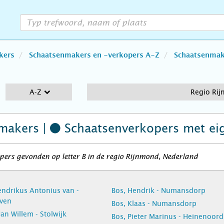
kers
Schaatsenmakers en -verkopers A-Z
Schaatsenmake
A-Z
Regio Ri
makers |
Schaatsenverkopers
met ei
ers gevonden op letter B in de regio Rijnmond, Nederland
endrikus Antonius van -
Bos, Hendrik - Numansdorp
ven
Bos, Klaas - Numansdorp
an Willem - Stolwijk
Bos, Pieter Marinus - Heinenoord