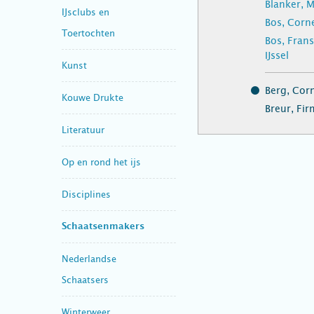
Blanker, 
IJsclubs en
Bos, Corn
Toertochten
Bos, Frans
IJssel
Kunst
Berg, Corn
Kouwe Drukte
Breur, Fi
Literatuur
Op en rond het ijs
Disciplines
Schaatsenmakers
Nederlandse
Schaatsers
Winterweer