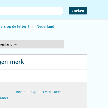
Zoeken
rs op de letter B
Nederland
erenland
gen merk
Bommel, Gijsbert van - Beesd
Wamel