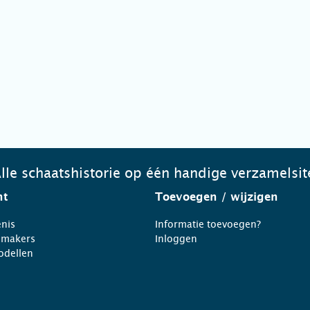
lle schaatshistorie op één handige verzamelsit
ht
Toevoegen
/ wijzigen
nis
Informatie toevoegen?
nmakers
Inloggen
odellen