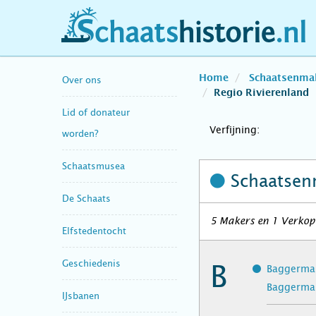
schaatshistorie.nl
Home
Schaatsenma
Over ons
Regio Rivierenland
Lid of donateur
Verfijning:
worden?
Schaatsmusea
Schaatsen
De Schaats
5 Makers en 1 Verkope
Elfstedentocht
Geschiedenis
B
Baggerman
Baggerman
IJsbanen