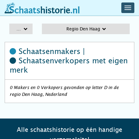
navig
schaatshistorie.nl
men
A-Z
Regio Den Haag
Schaatsenmakers |
Schaatsenverkopers
met eigen
merk
0 Makers en 0 Verkopers gevonden op letter D in de
regio Den Haag, Nederland
Alle schaatshistorie op één handige