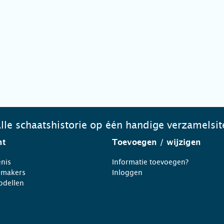
lle schaatshistorie op één handige verzamelsit
ht
Toevoegen
/ wijzigen
nis
Informatie toevoegen?
nmakers
Inloggen
odellen