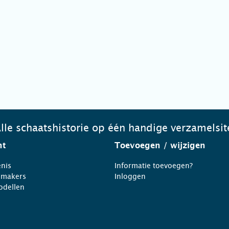
lle schaatshistorie op één handige verzamelsit
ht
Toevoegen
/ wijzigen
nis
Informatie toevoegen?
nmakers
Inloggen
odellen