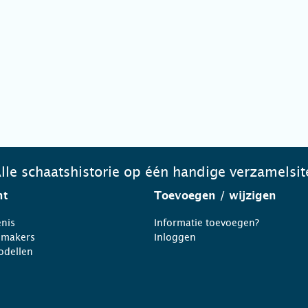
lle schaatshistorie op één handige verzamelsit
ht
Toevoegen
/ wijzigen
nis
Informatie toevoegen?
nmakers
Inloggen
odellen