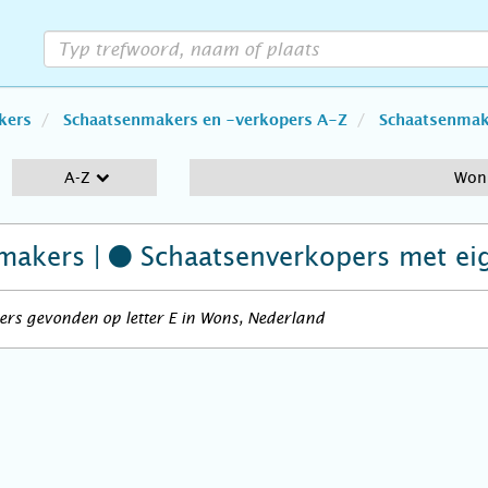
kers
Schaatsenmakers en -verkopers A-Z
Schaatsenmake
A-Z
Won
makers |
Schaatsenverkopers
met ei
rs gevonden op letter E in Wons, Nederland