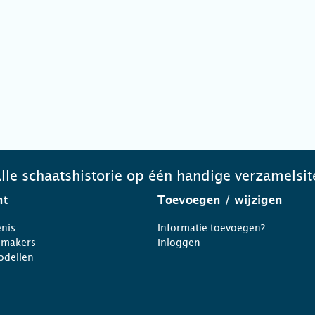
lle schaatshistorie op één handige verzamelsit
ht
Toevoegen
/ wijzigen
nis
Informatie toevoegen?
nmakers
Inloggen
odellen