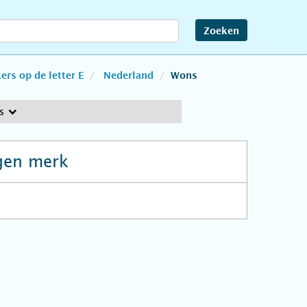
Zoeken
rs op de letter E
Nederland
Wons
s
gen merk