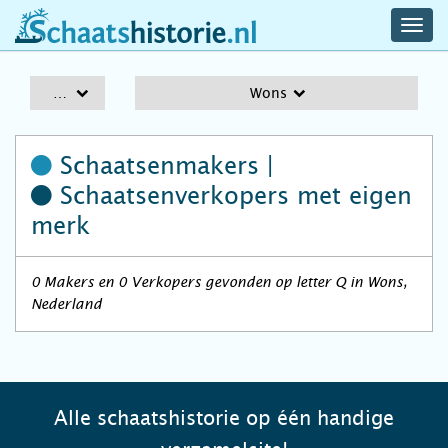
navig
schaatshistorie.nl
men
A-Z
Wons
Schaatsenmakers |
Schaatsenverkopers
met eigen
merk
0 Makers en 0 Verkopers gevonden op letter Q in Wons,
Nederland
Alle schaatshistorie op één handige