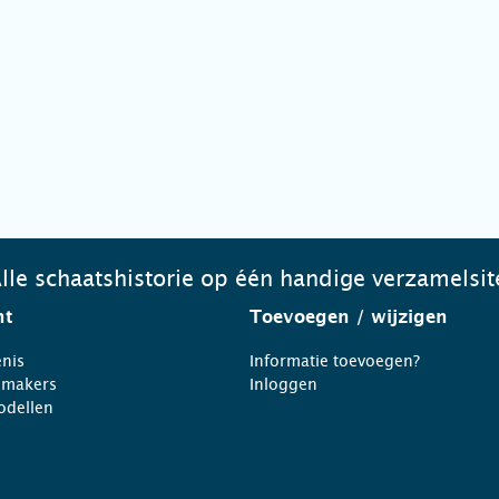
lle schaatshistorie op één handige verzamelsit
ht
Toevoegen
/ wijzigen
nis
Informatie toevoegen?
nmakers
Inloggen
odellen