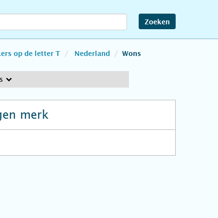
Zoeken
rs op de letter T
Nederland
Wons
s
gen merk