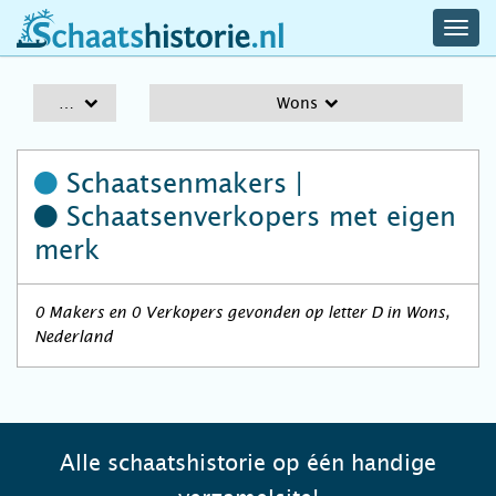
navig
schaatshistorie.nl
men
A-Z
Wons
Schaatsenmakers |
Schaatsenverkopers
met eigen
merk
0 Makers en 0 Verkopers gevonden op letter D in Wons,
Nederland
Alle schaatshistorie op één handige