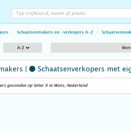
kers
Schaatsenmakers en -verkopers A-Z
Schaatsenmake
A-Z
Won
makers |
Schaatsenverkopers
met ei
rs gevonden op letter X in Wons, Nederland