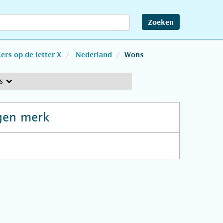
Zoeken
rs op de letter X
Nederland
Wons
s
gen merk