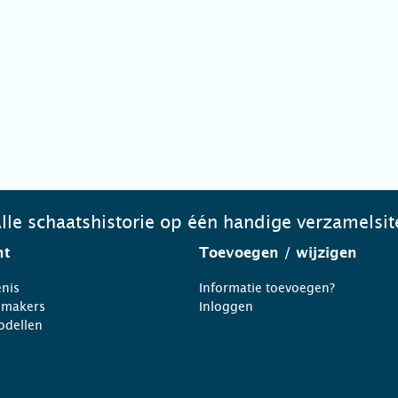
lle schaatshistorie op één handige verzamelsit
ht
Toevoegen
/ wijzigen
nis
Informatie toevoegen?
nmakers
Inloggen
odellen