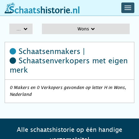
navig
schaatshistorie.nl
men
A-Z
Wons
Schaatsenmakers |
Schaatsenverkopers
met eigen
merk
0 Makers en 0 Verkopers gevonden op letter H in Wons,
Nederland
Alle schaatshistorie op één handige