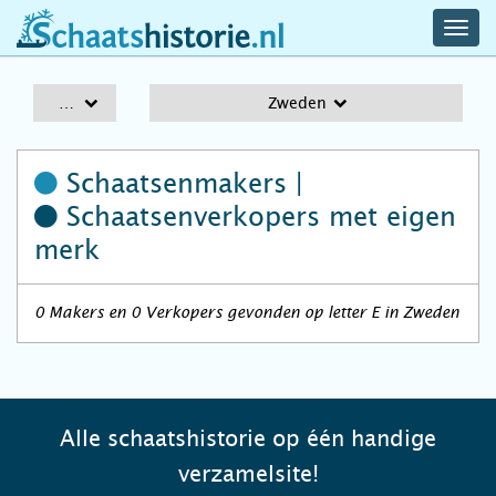
navig
schaatshistorie.nl
men
A-Z
Zweden
Schaatsenmakers |
Schaatsenverkopers
met eigen
merk
0 Makers en 0 Verkopers gevonden op letter E in Zweden
Alle schaatshistorie op één handige
verzamelsite!