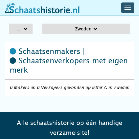
navig
schaatshistorie.nl
men
A-Z
Zweden
Schaatsenmakers |
Schaatsenverkopers
met eigen
merk
0 Makers en 0 Verkopers gevonden op letter G in Zweden
Alle schaatshistorie op één handige
verzamelsite!