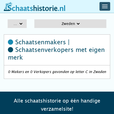
navig
schaatshistorie.nl
men
A-Z
Zweden
Schaatsenmakers |
Schaatsenverkopers
met eigen
merk
0 Makers en 0 Verkopers gevonden op letter C in Zweden
Alle schaatshistorie op één handige
verzamelsite!