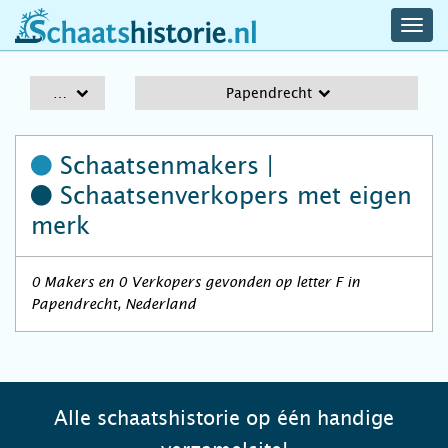
navig
schaatshistorie.nl
men
A-Z
Papendrecht
Schaatsenmakers |
Schaatsenverkopers
met eigen
merk
0 Makers en 0 Verkopers gevonden op letter F in
Papendrecht, Nederland
Alle schaatshistorie op één handige