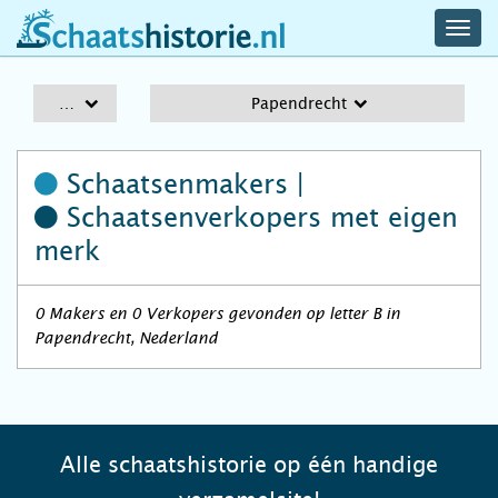
navig
schaatshistorie.nl
men
A-Z
Papendrecht
Schaatsenmakers |
Schaatsenverkopers
met eigen
merk
0 Makers en 0 Verkopers gevonden op letter B in
Papendrecht, Nederland
Alle schaatshistorie op één handige