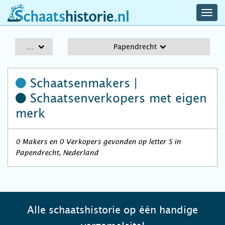
navig
schaatshistorie.nl
men
A-Z
Papendrecht
Schaatsenmakers |
Schaatsenverkopers
met eigen
merk
0 Makers en 0 Verkopers gevonden op letter S in
Papendrecht, Nederland
Alle schaatshistorie op één handige