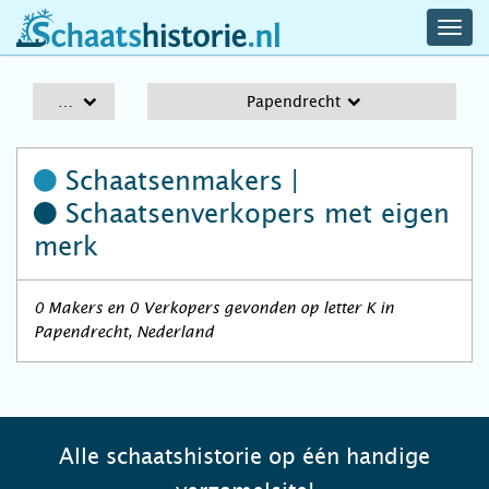
navig
schaatshistorie.nl
men
A-Z
Papendrecht
Schaatsenmakers |
Schaatsenverkopers
met eigen
merk
0 Makers en 0 Verkopers gevonden op letter K in
Papendrecht, Nederland
Alle schaatshistorie op één handige