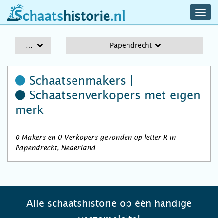
navig
schaatshistorie.nl
men
A-Z
Papendrecht
Schaatsenmakers |
Schaatsenverkopers
met eigen
merk
0 Makers en 0 Verkopers gevonden op letter R in
Papendrecht, Nederland
Alle schaatshistorie op één handige