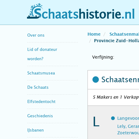
schaatshistorie.nl
Home
Schaatsenma
Over ons
Provincie Zuid-Holl
Lid of donateur
Verfijning:
worden?
Schaatsmusea
Schaatsen
De Schaats
5 Makers en 1 Verkope
Elfstedentocht
Geschiedenis
L
Langevoor
Lely, Gera
IJsbanen
Zoeterwo