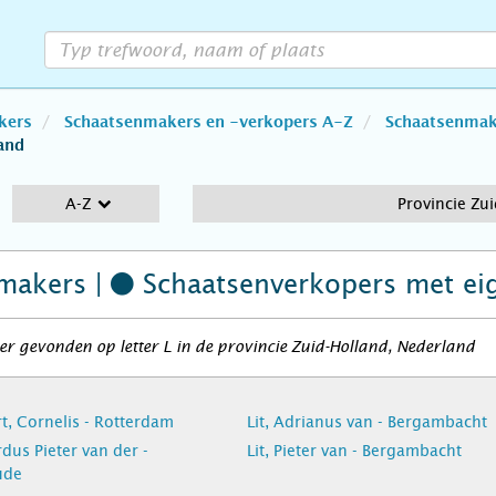
kers
Schaatsenmakers en -verkopers A-Z
Schaatsenmake
and
A-Z
Provincie Zu
makers |
Schaatsenverkopers
met ei
r gevonden op letter L in de provincie Zuid-Holland, Nederland
t, Cornelis - Rotterdam
Lit, Adrianus van - Bergambacht
rdus Pieter van der -
Lit, Pieter van - Bergambacht
ude