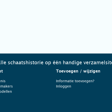
lle schaatshistorie op één handige verzamelsit
ht
Toevoegen
/ wijzigen
nis
Informatie toevoegen?
nmakers
Inloggen
odellen