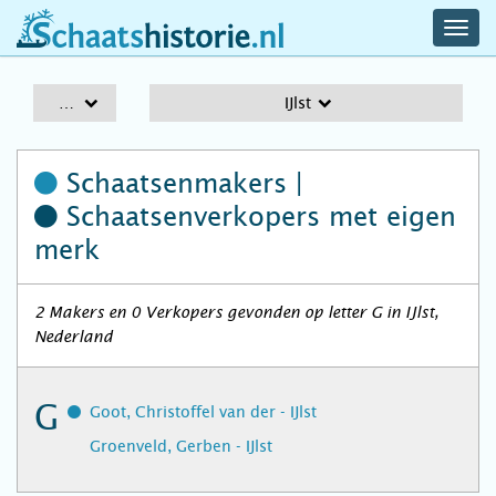
navig
schaatshistorie.nl
men
A-Z
IJlst
Schaatsenmakers |
Schaatsenverkopers
met eigen
merk
2 Makers en 0 Verkopers gevonden op letter G in IJlst,
Nederland
G
Goot, Christoffel van der - IJlst
Groenveld, Gerben - IJlst