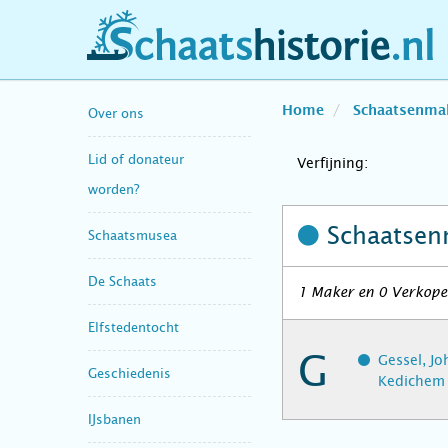
schaatshistorie.nl
Home
Schaatsenma
Over ons
Lid of donateur
Verfijning:
worden?
Schaatsen
Schaatsmusea
De Schaats
1 Maker en 0 Verkope
Elfstedentocht
G
Gessel, J
Geschiedenis
Kedichem
IJsbanen