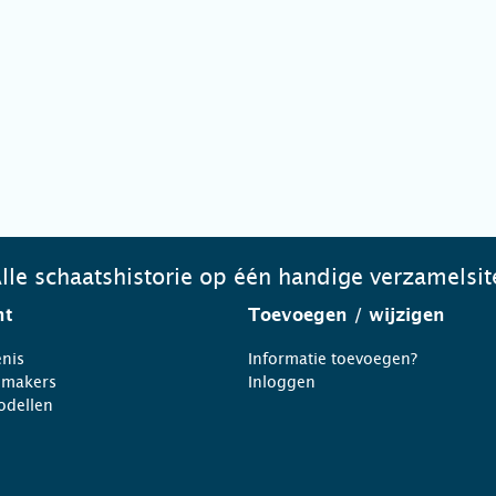
lle schaatshistorie op één handige verzamelsit
ht
Toevoegen
/ wijzigen
nis
Informatie toevoegen?
nmakers
Inloggen
odellen