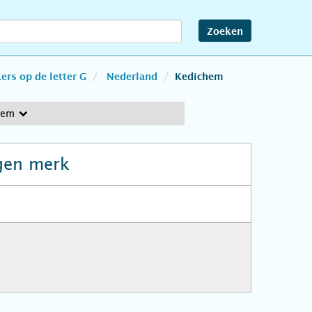
Zoeken
rs op de letter G
Nederland
Kedichem
hem
gen merk