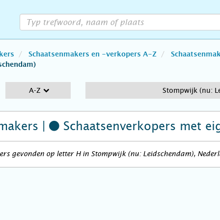
kers
Schaatsenmakers en -verkopers A-Z
Schaatsenmake
dschendam)
A-Z
Stompwijk (nu: 
makers |
Schaatsenverkopers
met ei
ers gevonden op letter H in Stompwijk (nu: Leidschendam), Neder