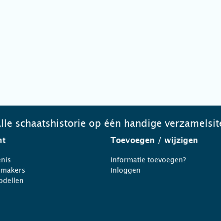
lle schaatshistorie op één handige verzamelsit
ht
Toevoegen
/ wijzigen
nis
Informatie toevoegen?
nmakers
Inloggen
odellen