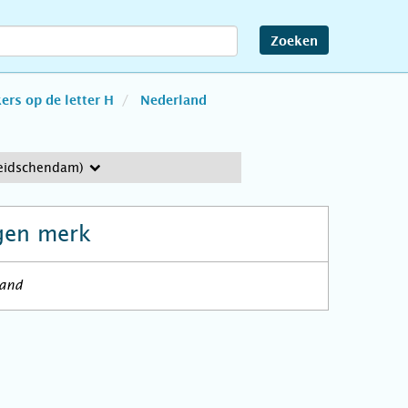
Zoeken
rs op de letter H
Nederland
Leidschendam)
gen merk
land