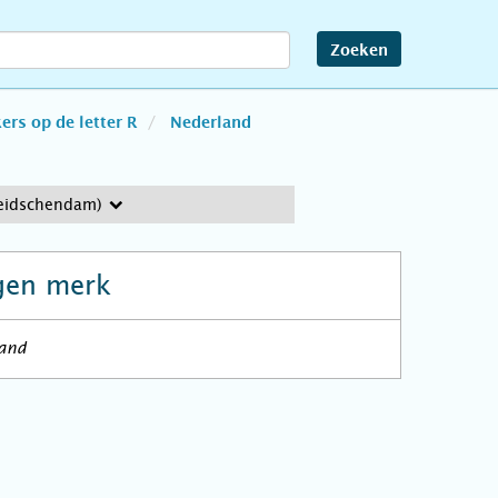
Zoeken
rs op de letter R
Nederland
Leidschendam)
gen merk
land