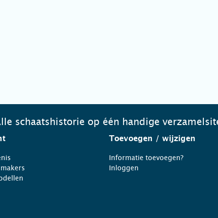
lle schaatshistorie op één handige verzamelsit
ht
Toevoegen
/ wijzigen
nis
Informatie toevoegen?
nmakers
Inloggen
odellen