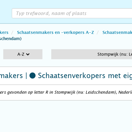
kers
Schaatsenmakers en -verkopers A-Z
Schaatsenmake
dschendam)
A-Z
Stompwijk (nu: 
makers |
Schaatsenverkopers
met ei
ers gevonden op letter R in Stompwijk (nu: Leidschendam), Neder