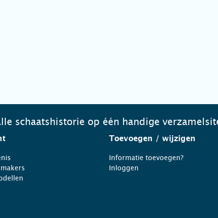
lle schaatshistorie op één handige verzamelsit
ht
Toevoegen
/ wijzigen
nis
Informatie toevoegen?
nmakers
Inloggen
odellen