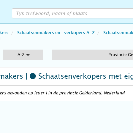
kers
Schaatsenmakers en -verkopers A-Z
Schaatsenmake
d
A-Z
Provincie G
makers |
Schaatsenverkopers
met ei
rs gevonden op letter I in de provincie Gelderland, Nederland