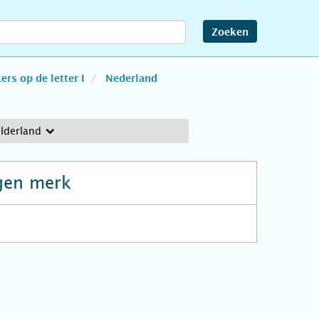
Zoeken
rs op de letter I
Nederland
elderland
gen merk