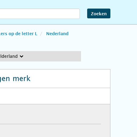
Zoeken
rs op de letter L
Nederland
elderland
gen merk