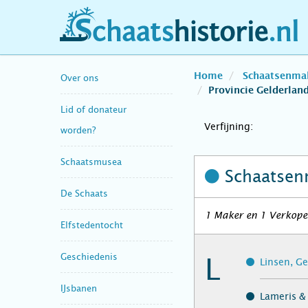
schaatshistorie.nl
Home
Schaatsenma
Over ons
Provincie Gelderlan
Lid of donateur
Verfijning:
worden?
Schaatsmusea
Schaatsen
De Schaats
1 Maker en 1 Verkoper
Elfstedentocht
Geschiedenis
L
Linsen, Ge
IJsbanen
Lameris & 