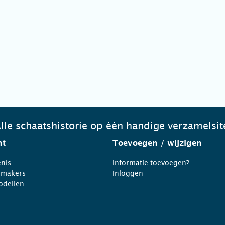
lle schaatshistorie op één handige verzamelsit
ht
Toevoegen
/ wijzigen
nis
Informatie toevoegen?
nmakers
Inloggen
odellen