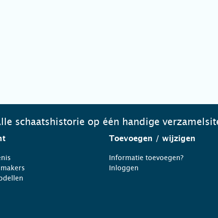
lle schaatshistorie op één handige verzamelsit
ht
Toevoegen
/ wijzigen
nis
Informatie toevoegen?
nmakers
Inloggen
odellen