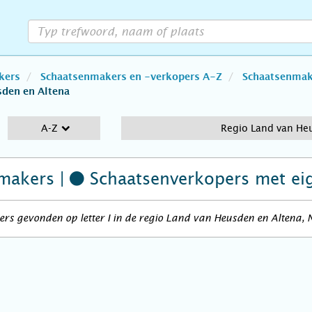
kers
Schaatsenmakers en -verkopers A-Z
Schaatsenmake
sden en Altena
A-Z
Regio Land van He
makers |
Schaatsenverkopers
met ei
rs gevonden op letter I in de regio Land van Heusden en Altena,