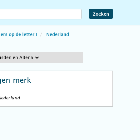
Zoeken
rs op de letter I
Nederland
usden en Altena
gen merk
 Nederland