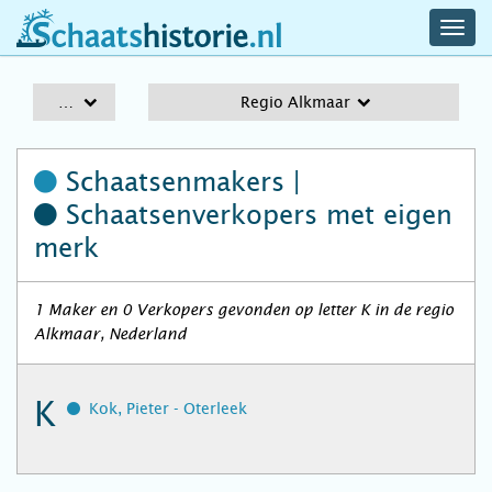
navig
schaatshistorie.nl
men
A-Z
Regio Alkmaar
Schaatsenmakers |
Schaatsenverkopers
met eigen
merk
1 Maker en 0 Verkopers gevonden op letter K in de regio
Alkmaar, Nederland
K
Kok, Pieter - Oterleek