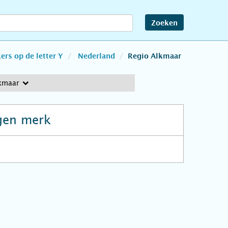
Zoeken
rs op de letter Y
Nederland
Regio Alkmaar
kmaar
gen merk