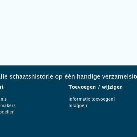
lle schaatshistorie op één handige verzamelsit
ht
Toevoegen
/ wijzigen
nis
Informatie toevoegen?
nmakers
Inloggen
odellen