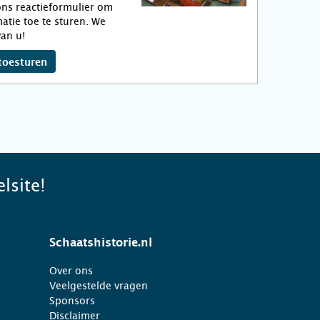
ns reactieformulier om
atie toe te sturen. We
an u!
toesturen
lsite!
Schaatshistorie.nl
Over ons
Veelgestelde vragen
Sponsors
Disclaimer