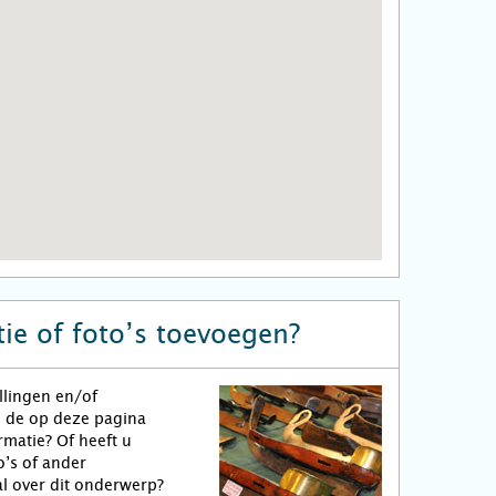
ie of foto’s toevoegen?
llingen en/of
n de op deze pagina
matie? Of heeft u
o’s of ander
l over dit onderwerp?