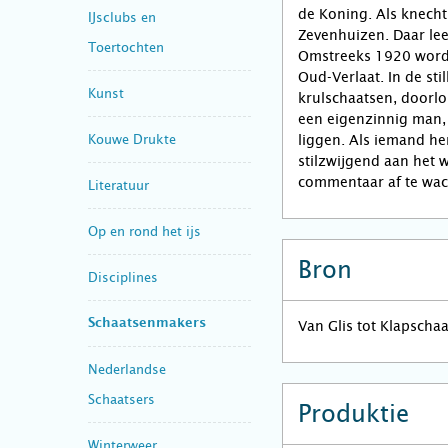
de Koning. Als knecht 
IJsclubs en
Zevenhuizen. Daar lee
Toertochten
Omstreeks 1920 wordt 
Oud-Verlaat. In de stil
Kunst
krulschaatsen, doorlo
een eigenzinnig man, 
Kouwe Drukte
liggen. Als iemand he
stilzwijgend aan het 
commentaar af te wac
Literatuur
Op en rond het ijs
Bron
Disciplines
Schaatsenmakers
Van Glis tot Klapscha
Nederlandse
Schaatsers
Produktie
Winterweer