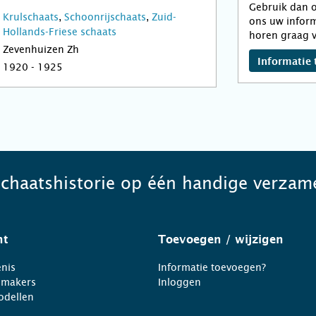
Gebruik dan o
Krulschaats
,
Schoonrijschaats
,
Zuid-
ons uw inform
Hollands-Friese schaats
horen graag v
Zevenhuizen Zh
Informatie 
1920 - 1925
schaatshistorie op één handige verzame
ht
Toevoegen
/ wijzigen
nis
Informatie toevoegen?
nmakers
Inloggen
odellen