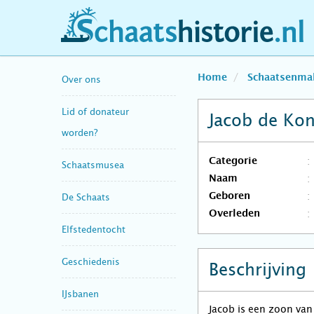
schaatshistorie.nl
Home
Schaatsenma
Over ons
Lid of donateur
Jacob de Ko
worden?
Categorie
Schaatsmusea
Naam
Geboren
De Schaats
Overleden
Elfstedentocht
Geschiedenis
Beschrijving
IJsbanen
Jacob is een zoon va