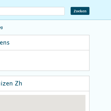
Zoeken
ng
ens
izen Zh