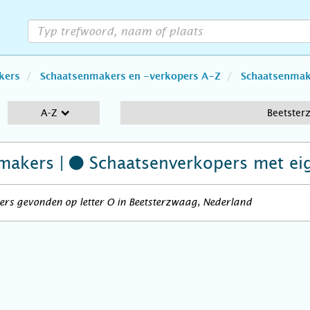
kers
Schaatsenmakers en -verkopers A-Z
Schaatsenmake
A-Z
Beetster
makers |
Schaatsenverkopers
met ei
rs gevonden op letter O in Beetsterzwaag, Nederland