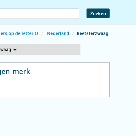
Zoeken
rs op de letter O
Nederland
Beetsterzwaag
zwaag
gen merk