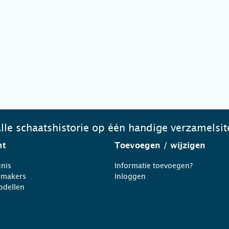
lle schaatshistorie op één handige verzamelsit
ht
Toevoegen
/ wijzigen
nis
Informatie toevoegen?
nmakers
Inloggen
odellen