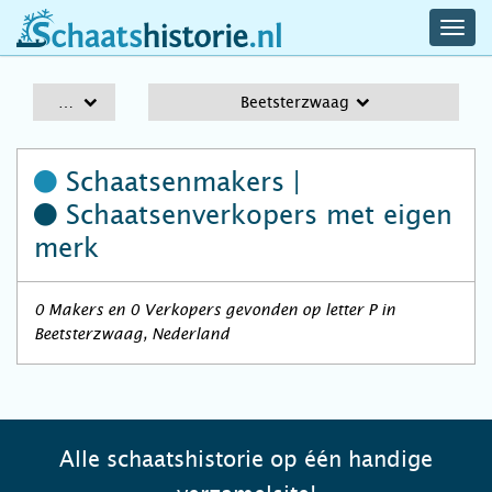
navig
schaatshistorie.nl
men
A-Z
Beetsterzwaag
Schaatsenmakers |
Schaatsenverkopers
met eigen
merk
0 Makers en 0 Verkopers gevonden op letter P in
Beetsterzwaag, Nederland
Alle schaatshistorie op één handige