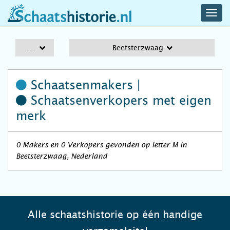
navig
schaatshistorie.nl
men
A-Z
Beetsterzwaag
Schaatsenmakers |
Schaatsenverkopers
met eigen
merk
0 Makers en 0 Verkopers gevonden op letter M in
Beetsterzwaag, Nederland
Alle schaatshistorie op één handige