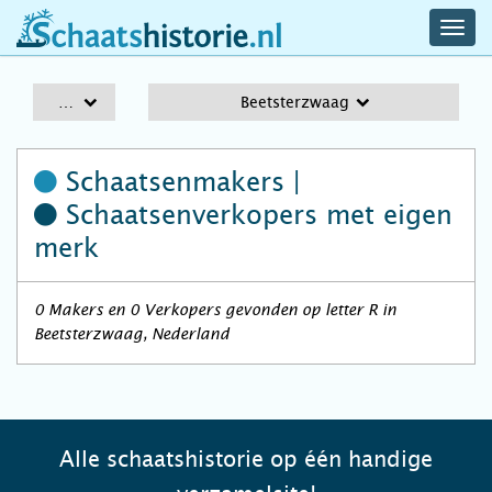
navig
schaatshistorie.nl
men
A-Z
Beetsterzwaag
Schaatsenmakers |
Schaatsenverkopers
met eigen
merk
0 Makers en 0 Verkopers gevonden op letter R in
Beetsterzwaag, Nederland
Alle schaatshistorie op één handige