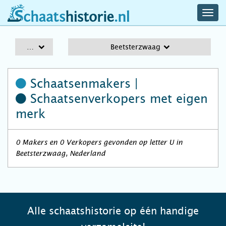
navig
schaatshistorie.nl
men
A-Z
Beetsterzwaag
Schaatsenmakers |
Schaatsenverkopers
met eigen
merk
0 Makers en 0 Verkopers gevonden op letter U in
Beetsterzwaag, Nederland
Alle schaatshistorie op één handige