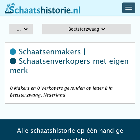
navig
schaatshistorie.nl
men
A-Z
Beetsterzwaag
Schaatsenmakers |
Schaatsenverkopers
met eigen
merk
0 Makers en 0 Verkopers gevonden op letter B in
Beetsterzwaag, Nederland
Alle schaatshistorie op één handige