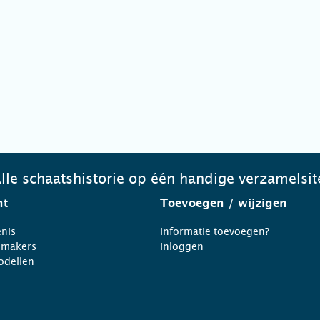
lle schaatshistorie op één handige verzamelsit
ht
Toevoegen
/ wijzigen
nis
Informatie toevoegen?
nmakers
Inloggen
odellen