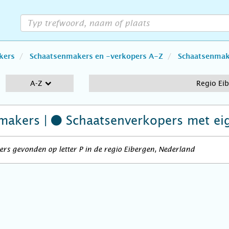
kers
Schaatsenmakers en -verkopers A-Z
Schaatsenmake
A-Z
Regio Ei
makers |
Schaatsenverkopers
met ei
rs gevonden op letter P in de regio Eibergen, Nederland