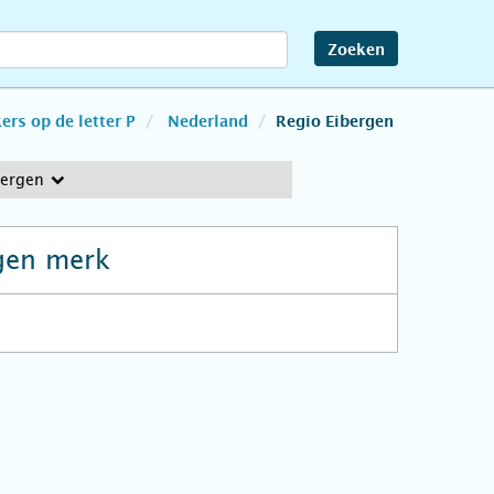
Zoeken
rs op de letter P
Nederland
Regio Eibergen
bergen
gen merk