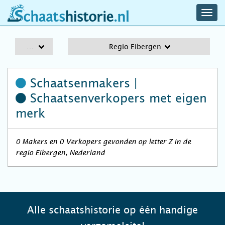
navig
schaatshistorie.nl
men
A-Z
Regio Eibergen
Schaatsenmakers |
Schaatsenverkopers
met eigen
merk
0 Makers en 0 Verkopers gevonden op letter Z in de
regio Eibergen, Nederland
Alle schaatshistorie op één handige