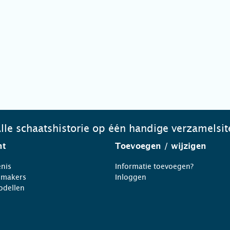
lle schaatshistorie op één handige verzamelsit
ht
Toevoegen
/ wijzigen
nis
Informatie toevoegen?
nmakers
Inloggen
odellen