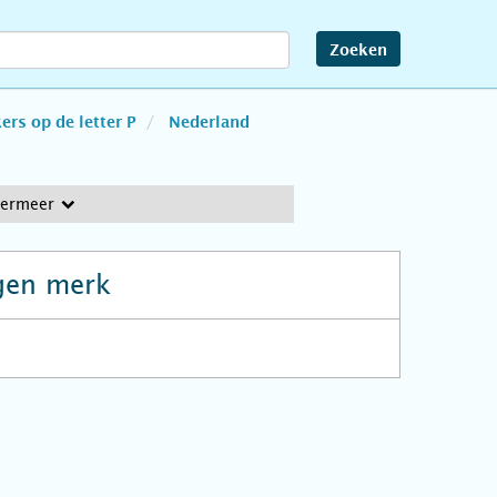
Zoeken
rs op de letter P
Nederland
termeer
gen merk