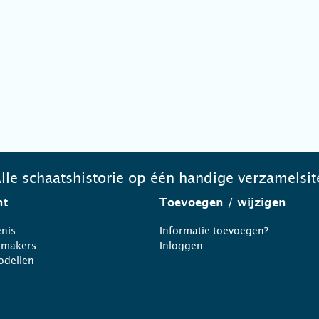
lle schaatshistorie op één handige verzamelsit
ht
Toevoegen
/ wijzigen
nis
Informatie toevoegen?
nmakers
Inloggen
odellen