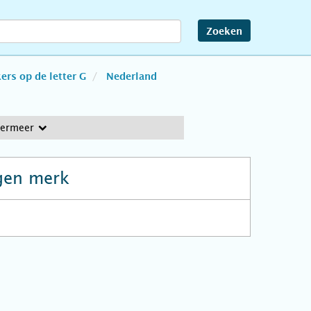
Zoeken
rs op de letter G
Nederland
termeer
gen merk