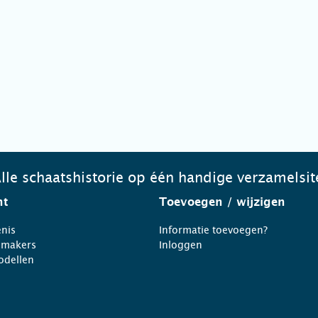
lle schaatshistorie op één handige verzamelsit
ht
Toevoegen
/ wijzigen
nis
Informatie toevoegen?
nmakers
Inloggen
odellen