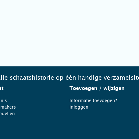
lle schaatshistorie op één handige verzamelsit
ht
Toevoegen
/ wijzigen
nis
Informatie toevoegen?
nmakers
Inloggen
odellen