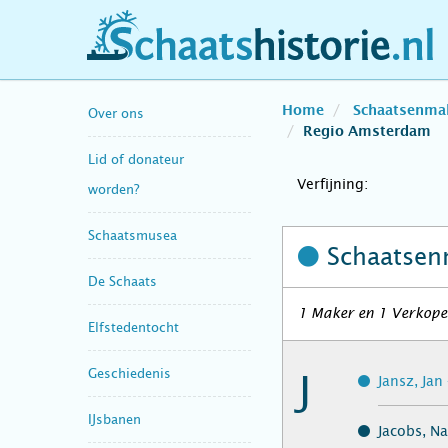
schaatshistorie.nl
Home
Schaatsenma
Over ons
Regio Amsterdam
Lid of donateur
Verfijning:
worden?
Schaatsmusea
Schaatsen
De Schaats
1 Maker en 1 Verkoper
Elfstedentocht
Geschiedenis
J
Jansz, Ja
IJsbanen
Jacobs, N