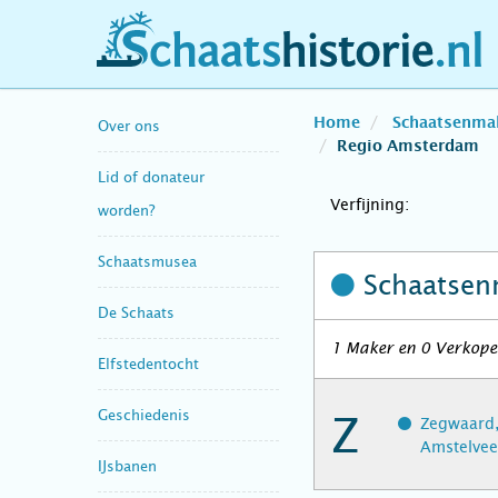
schaatshistorie.nl
Home
Schaatsenma
Over ons
Regio Amsterdam
Lid of donateur
Verfijning:
worden?
Schaatsmusea
Schaatsen
De Schaats
1 Maker en 0 Verkope
Elfstedentocht
Geschiedenis
Z
Zegwaard,
Amstelve
IJsbanen