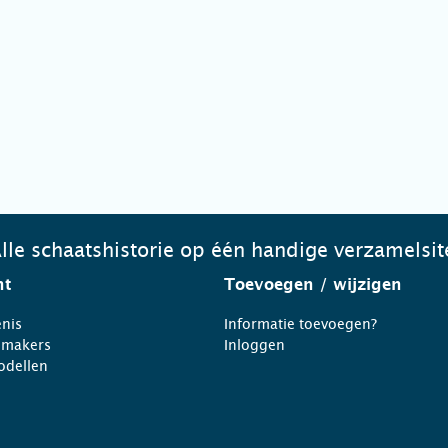
lle schaatshistorie op één handige verzamelsit
ht
Toevoegen
/ wijzigen
nis
Informatie toevoegen?
nmakers
Inloggen
odellen