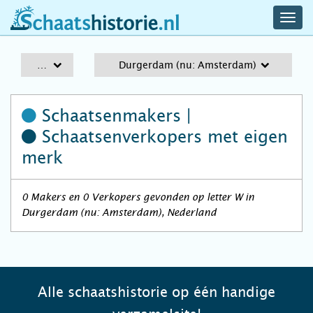
navig
schaatshistorie.nl
men
A-Z
Durgerdam (nu: Amsterdam)
Schaatsenmakers |
Schaatsenverkopers
met eigen
merk
0 Makers en 0 Verkopers gevonden op letter W in
Durgerdam (nu: Amsterdam), Nederland
Alle schaatshistorie op één handige