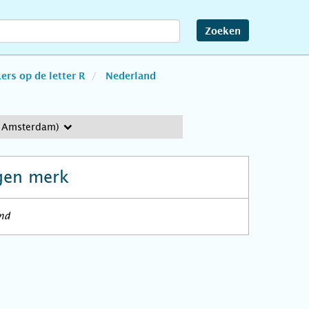
Zoeken
rs op de letter R
Nederland
 Amsterdam)
gen merk
and