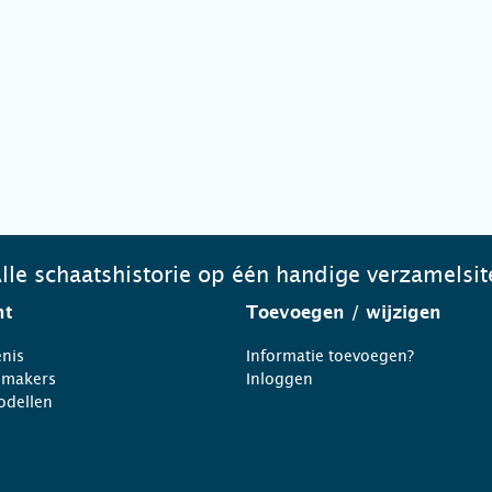
lle schaatshistorie op één handige verzamelsit
ht
Toevoegen
/ wijzigen
nis
Informatie toevoegen?
nmakers
Inloggen
odellen