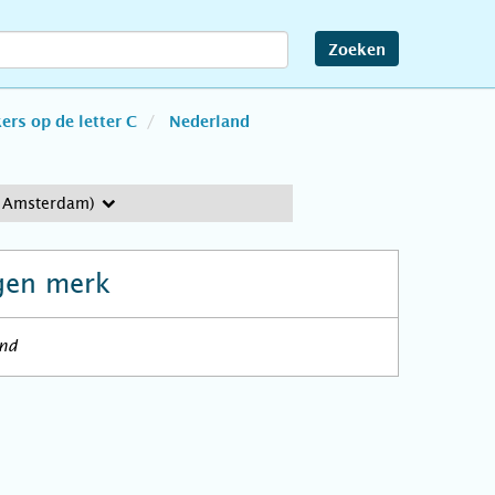
Zoeken
rs op de letter C
Nederland
 Amsterdam)
gen merk
and