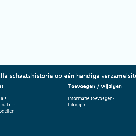
lle schaatshistorie op één handige verzamelsit
ht
Toevoegen
/ wijzigen
nis
Informatie toevoegen?
nmakers
Inloggen
odellen