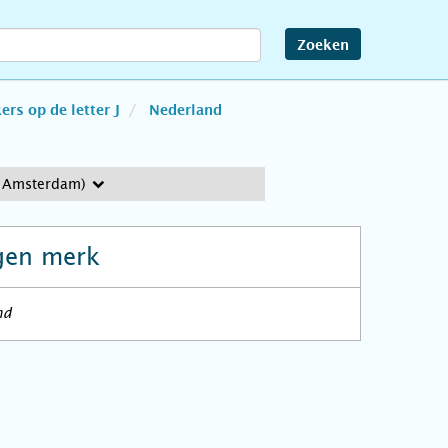
Zoeken
rs op de letter J
Nederland
 Amsterdam)
gen merk
nd