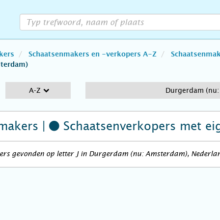
kers
Schaatsenmakers en -verkopers A-Z
Schaatsenmake
sterdam)
A-Z
Durgerdam (nu:
makers |
Schaatsenverkopers
met ei
ers gevonden op letter J in Durgerdam (nu: Amsterdam), Nederla