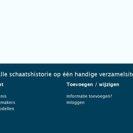
lle schaatshistorie op één handige verzamelsit
ht
Toevoegen
/ wijzigen
nis
Informatie toevoegen?
nmakers
Inloggen
odellen