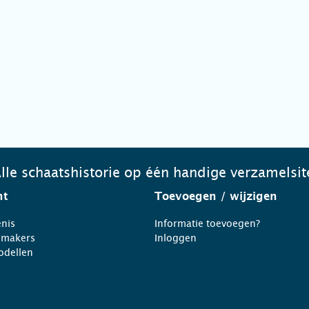
lle schaatshistorie op één handige verzamelsit
ht
Toevoegen
/ wijzigen
nis
Informatie toevoegen?
nmakers
Inloggen
odellen