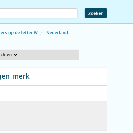
Zoeken
rs op de letter W
Nederland
achten
gen merk