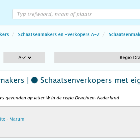
kers
Schaatsenmakers en -verkopers A-Z
Schaatsenmake
A-Z
Regio Dr
makers |
Schaatsenverkopers
met ei
s gevonden op letter W in de regio Drachten, Nederland
Eite - Marum